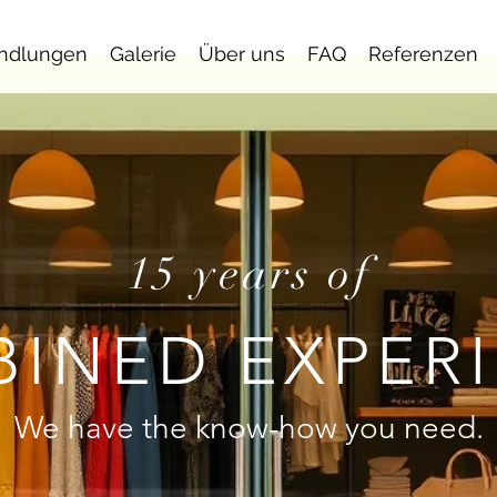
ndlungen
Galerie
Über uns
FAQ
Referenzen
15 years of
INED EXPER
We have the know-how you need.